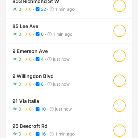
803 Richmond St W
★
🚲 0
·
⚡ 0
·
🅿️ 22
·
🕐 1 min ago
85 Lee Ave
★
🚲 0
·
⚡ 0
·
🅿️ 0
·
🕐 1 min ago
9 Emerson Ave
★
🚲 0
·
⚡ 0
·
🅿️ 4
·
🕐 just now
9 Willingdon Blvd
★
🚲 0
·
⚡ 0
·
🅿️ 8
·
🕐 just now
91 Via Italia
★
🚲 0
·
⚡ 0
·
🅿️ 10
·
🕐 just now
95 Beecroft Rd
★
🚲 0
·
⚡ 0
·
🅿️ 16
·
🕐 1 min ago