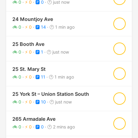
🚲 0
·
⚡ 0
·
🅿️ 0
·
🕐 just now
24 Mountjoy Ave
★
🚲 0
·
⚡ 0
·
🅿️ 14
·
🕐 1 min ago
25 Booth Ave
★
🚲 0
·
⚡ 0
·
🅿️ 1
·
🕐 just now
25 St. Mary St
★
🚲 0
·
⚡ 0
·
🅿️ 11
·
🕐 1 min ago
25 York St – Union Station South
★
🚲 0
·
⚡ 0
·
🅿️ 10
·
🕐 just now
265 Armadale Ave
★
🚲 0
·
⚡ 0
·
🅿️ 0
·
🕐 2 mins ago