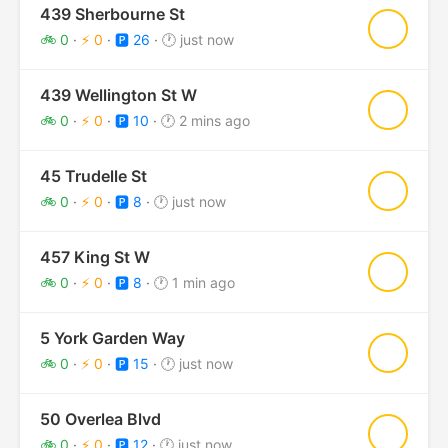
439 Sherbourne St
★
🚲 0
·
⚡ 0
·
🅿️ 26
·
🕐 just now
439 Wellington St W
★
🚲 0
·
⚡ 0
·
🅿️ 10
·
🕐 2 mins ago
45 Trudelle St
★
🚲 0
·
⚡ 0
·
🅿️ 8
·
🕐 just now
457 King St W
★
🚲 0
·
⚡ 0
·
🅿️ 8
·
🕐 1 min ago
5 York Garden Way
★
🚲 0
·
⚡ 0
·
🅿️ 15
·
🕐 just now
50 Overlea Blvd
★
🚲 0
·
⚡ 0
·
🅿️ 12
·
🕐 just now