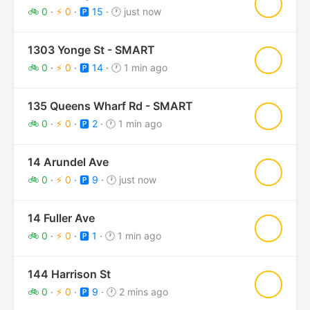
★
🚲 0
·
⚡ 0
·
🅿️ 15
·
🕐 just now
1303 Yonge St - SMART
★
🚲 0
·
⚡ 0
·
🅿️ 14
·
🕐 1 min ago
135 Queens Wharf Rd - SMART
★
🚲 0
·
⚡ 0
·
🅿️ 2
·
🕐 1 min ago
14 Arundel Ave
★
🚲 0
·
⚡ 0
·
🅿️ 9
·
🕐 just now
14 Fuller Ave
★
🚲 0
·
⚡ 0
·
🅿️ 1
·
🕐 1 min ago
144 Harrison St
★
🚲 0
·
⚡ 0
·
🅿️ 9
·
🕐 2 mins ago