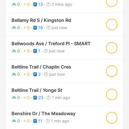
★
🚲 0
·
⚡ 0
·
🅿️ 13
·
🕐 2 mins ago
Bellamy Rd S / Kingston Rd
★
🚲 0
·
⚡ 0
·
🅿️ 19
·
🕐 just now
Bellwoods Ave / Treford Pl - SMART
★
🚲 0
·
⚡ 0
·
🅿️ 1
·
🕐 just now
Beltline Trail / Chaplin Cres
★
🚲 0
·
⚡ 0
·
🅿️ 2
·
🕐 just now
Beltline Trail / Yonge St
★
🚲 0
·
⚡ 0
·
🅿️ 23
·
🕐 1 min ago
Benshire Dr / The Meadoway
★
🚲 0
·
⚡ 0
·
🅿️ 11
·
🕐 1 min ago