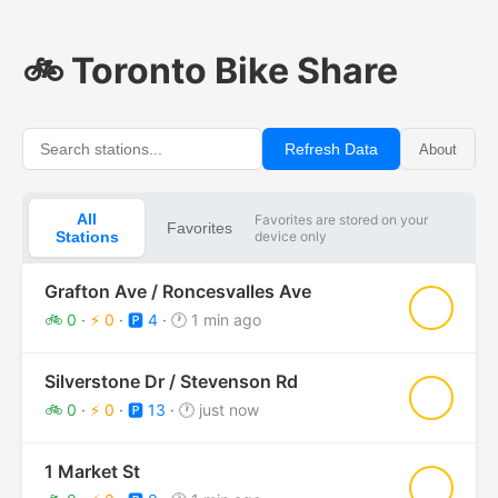
🚲 Toronto Bike Share
Refresh Data
About
All
Favorites are stored on your
Favorites
Stations
device only
Grafton Ave / Roncesvalles Ave
★
🚲 0
·
⚡ 0
·
🅿️ 4
·
🕐 1 min ago
Silverstone Dr / Stevenson Rd
★
🚲 0
·
⚡ 0
·
🅿️ 13
·
🕐 just now
1 Market St
★