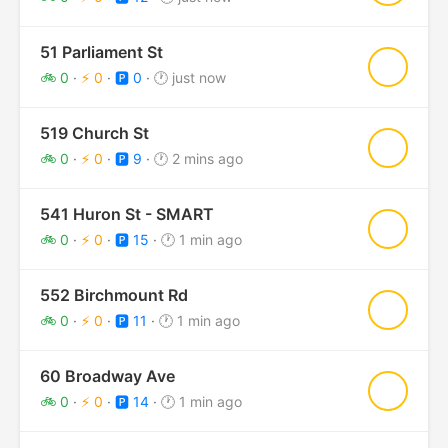
51 Parliament St
★
🚲 0
·
⚡ 0
·
🅿️ 0
·
🕐 just now
519 Church St
★
🚲 0
·
⚡ 0
·
🅿️ 9
·
🕐 2 mins ago
541 Huron St - SMART
★
🚲 0
·
⚡ 0
·
🅿️ 15
·
🕐 1 min ago
552 Birchmount Rd
★
🚲 0
·
⚡ 0
·
🅿️ 11
·
🕐 1 min ago
60 Broadway Ave
★
🚲 0
·
⚡ 0
·
🅿️ 14
·
🕐 1 min ago