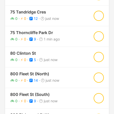
75 Tandridge Cres
★
🚲 0
·
⚡ 0
·
🅿️ 12
·
🕐 just now
75 Thorncliffe Park Dr
★
🚲 0
·
⚡ 0
·
🅿️ 9
·
🕐 1 min ago
80 Clinton St
★
🚲 0
·
⚡ 0
·
🅿️ 5
·
🕐 just now
800 Fleet St (North)
★
🚲 0
·
⚡ 0
·
🅿️ 14
·
🕐 just now
800 Fleet St (South)
★
🚲 0
·
⚡ 0
·
🅿️ 9
·
🕐 just now