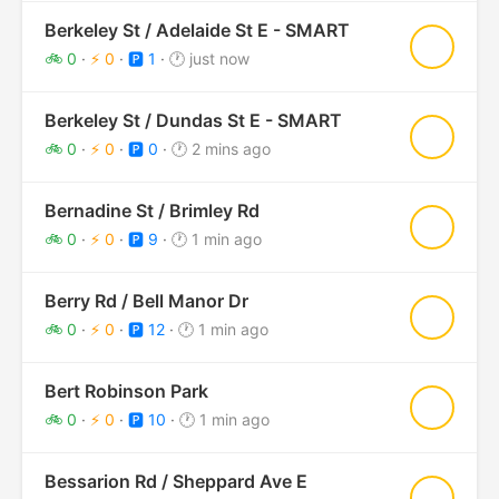
Berkeley St / Adelaide St E - SMART
★
🚲 0
·
⚡ 0
·
🅿️ 1
·
🕐 just now
Berkeley St / Dundas St E - SMART
★
🚲 0
·
⚡ 0
·
🅿️ 0
·
🕐 2 mins ago
Bernadine St / Brimley Rd
★
🚲 0
·
⚡ 0
·
🅿️ 9
·
🕐 1 min ago
Berry Rd / Bell Manor Dr
★
🚲 0
·
⚡ 0
·
🅿️ 12
·
🕐 1 min ago
Bert Robinson Park
★
🚲 0
·
⚡ 0
·
🅿️ 10
·
🕐 1 min ago
Bessarion Rd / Sheppard Ave E
★