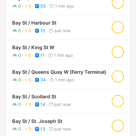
★
🚲 0
·
⚡ 0
·
🅿️ 55
·
🕐 1 min ago
Bay St / Harbour St
★
🚲 0
·
⚡ 0
·
🅿️ 15
·
🕐 just now
Bay St / King St W
★
🚲 0
·
⚡ 0
·
🅿️ 11
·
🕐 1 min ago
Bay St / Queens Quay W (Ferry Terminal)
★
🚲 0
·
⚡ 0
·
🅿️ 34
·
🕐 1 min ago
Bay St / Scollard St
★
🚲 0
·
⚡ 0
·
🅿️ 14
·
🕐 just now
Bay St / St. Joseph St
★
🚲 0
·
⚡ 0
·
🅿️ 13
·
🕐 just now