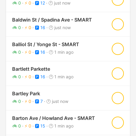
🚲 0
·
⚡ 0
·
🅿️ 12
·
🕐 just now
Baldwin St / Spadina Ave - SMART
★
🚲 0
·
⚡ 0
·
🅿️ 16
·
🕐 just now
Balliol St / Yonge St - SMART
★
🚲 0
·
⚡ 0
·
🅿️ 16
·
🕐 1 min ago
Bartlett Parkette
★
🚲 0
·
⚡ 0
·
🅿️ 16
·
🕐 1 min ago
Bartley Park
★
🚲 0
·
⚡ 0
·
🅿️ 7
·
🕐 just now
Barton Ave / Howland Ave - SMART
★
🚲 0
·
⚡ 0
·
🅿️ 15
·
🕐 1 min ago