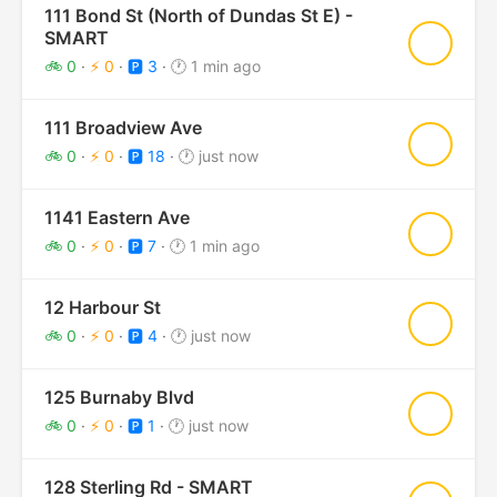
111 Bond St (North of Dundas St E) -
SMART
★
🚲 0
·
⚡ 0
·
🅿️ 3
·
🕐 1 min ago
111 Broadview Ave
★
🚲 0
·
⚡ 0
·
🅿️ 18
·
🕐 just now
1141 Eastern Ave
★
🚲 0
·
⚡ 0
·
🅿️ 7
·
🕐 1 min ago
12 Harbour St
★
🚲 0
·
⚡ 0
·
🅿️ 4
·
🕐 just now
125 Burnaby Blvd
★
🚲 0
·
⚡ 0
·
🅿️ 1
·
🕐 just now
128 Sterling Rd - SMART