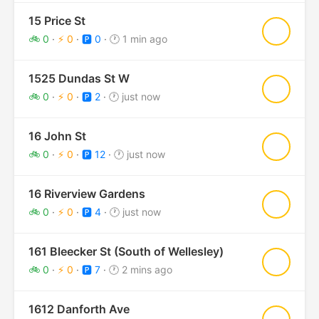
15 Price St
★
🚲 0
·
⚡ 0
·
🅿️ 0
·
🕐 1 min ago
1525 Dundas St W
★
🚲 0
·
⚡ 0
·
🅿️ 2
·
🕐 just now
16 John St
★
🚲 0
·
⚡ 0
·
🅿️ 12
·
🕐 just now
16 Riverview Gardens
★
🚲 0
·
⚡ 0
·
🅿️ 4
·
🕐 just now
161 Bleecker St (South of Wellesley)
★
🚲 0
·
⚡ 0
·
🅿️ 7
·
🕐 2 mins ago
1612 Danforth Ave