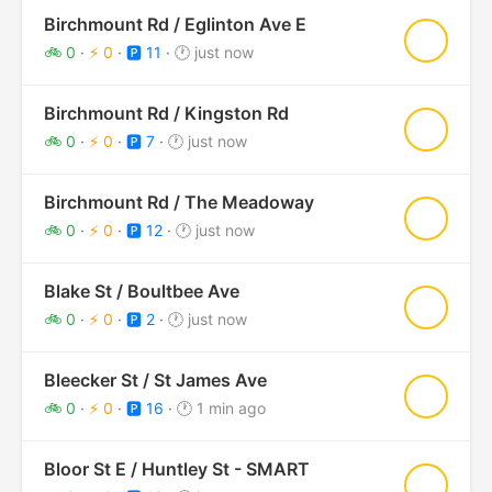
Birchmount Rd / Eglinton Ave E
★
🚲 0
·
⚡ 0
·
🅿️ 11
·
🕐 just now
Birchmount Rd / Kingston Rd
★
🚲 0
·
⚡ 0
·
🅿️ 7
·
🕐 just now
Birchmount Rd / The Meadoway
★
🚲 0
·
⚡ 0
·
🅿️ 12
·
🕐 just now
Blake St / Boultbee Ave
★
🚲 0
·
⚡ 0
·
🅿️ 2
·
🕐 just now
Bleecker St / St James Ave
★
🚲 0
·
⚡ 0
·
🅿️ 16
·
🕐 1 min ago
Bloor St E / Huntley St - SMART
★