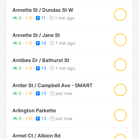
Annette St / Dundas St W
★
🚲 0
·
⚡ 0
·
🅿️ 11
·
🕐 1 min ago
Annette St / Jane St
★
🚲 0
·
⚡ 0
·
🅿️ 14
·
🕐 1 min ago
Antibes Dr / Bathurst St
★
🚲 0
·
⚡ 0
·
🅿️ 13
·
🕐 1 min ago
Antler St / Campbell Ave - SMART
★
🚲 0
·
⚡ 0
·
🅿️ 13
·
🕐 just now
Arlington Parkette
★
🚲 0
·
⚡ 0
·
🅿️ 13
·
🕐 just now
Armel Ct / Albion Rd