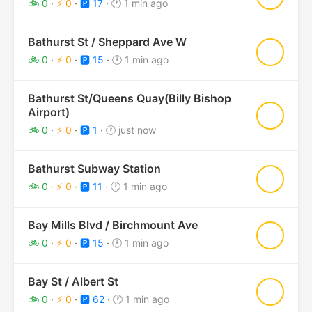
🚲 0
·
⚡ 0
·
🅿️ 17
·
🕐 1 min ago
Bathurst St / Sheppard Ave W
★
🚲 0
·
⚡ 0
·
🅿️ 15
·
🕐 1 min ago
Bathurst St/Queens Quay(Billy Bishop
Airport)
★
🚲 0
·
⚡ 0
·
🅿️ 1
·
🕐 just now
Bathurst Subway Station
★
🚲 0
·
⚡ 0
·
🅿️ 11
·
🕐 1 min ago
Bay Mills Blvd / Birchmount Ave
★
🚲 0
·
⚡ 0
·
🅿️ 15
·
🕐 1 min ago
Bay St / Albert St
★
🚲 0
·
⚡ 0
·
🅿️ 62
·
🕐 1 min ago