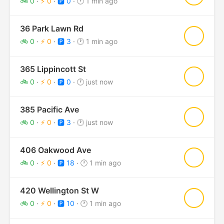
🚲 0
·
⚡ 0
·
🅿️ 0
·
🕐 1 min ago
36 Park Lawn Rd
★
🚲 0
·
⚡ 0
·
🅿️ 3
·
🕐 1 min ago
365 Lippincott St
★
🚲 0
·
⚡ 0
·
🅿️ 0
·
🕐 just now
385 Pacific Ave
★
🚲 0
·
⚡ 0
·
🅿️ 3
·
🕐 just now
406 Oakwood Ave
★
🚲 0
·
⚡ 0
·
🅿️ 18
·
🕐 1 min ago
420 Wellington St W
★
🚲 0
·
⚡ 0
·
🅿️ 10
·
🕐 1 min ago