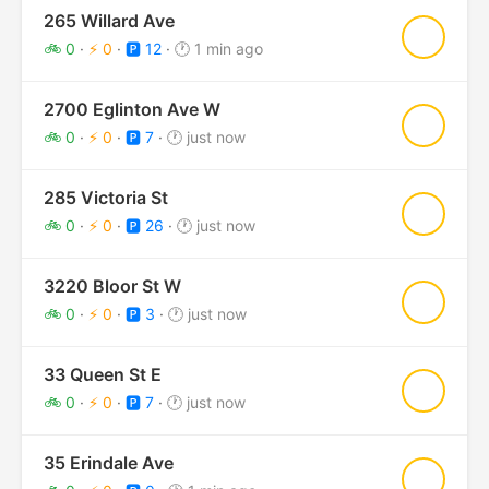
265 Willard Ave
★
🚲 0
·
⚡ 0
·
🅿️ 12
·
🕐 1 min ago
2700 Eglinton Ave W
★
🚲 0
·
⚡ 0
·
🅿️ 7
·
🕐 just now
285 Victoria St
★
🚲 0
·
⚡ 0
·
🅿️ 26
·
🕐 just now
3220 Bloor St W
★
🚲 0
·
⚡ 0
·
🅿️ 3
·
🕐 just now
33 Queen St E
★
🚲 0
·
⚡ 0
·
🅿️ 7
·
🕐 just now
35 Erindale Ave
★