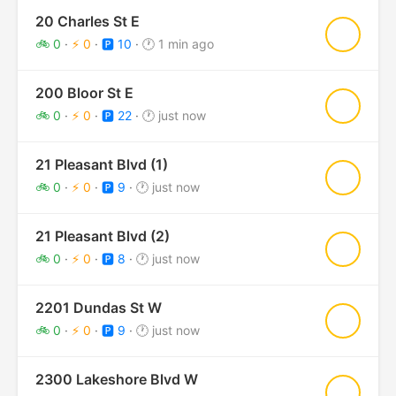
20 Charles St E
★
🚲 0
·
⚡ 0
·
🅿️ 10
·
🕐 1 min ago
200 Bloor St E
★
🚲 0
·
⚡ 0
·
🅿️ 22
·
🕐 just now
21 Pleasant Blvd (1)
★
🚲 0
·
⚡ 0
·
🅿️ 9
·
🕐 just now
21 Pleasant Blvd (2)
★
🚲 0
·
⚡ 0
·
🅿️ 8
·
🕐 just now
2201 Dundas St W
★
🚲 0
·
⚡ 0
·
🅿️ 9
·
🕐 just now
2300 Lakeshore Blvd W
★