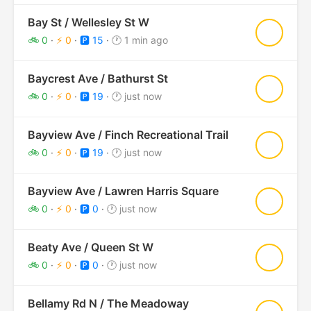
Bay St / Wellesley St W
★
🚲 0
·
⚡ 0
·
🅿️ 15
·
🕐 1 min ago
Baycrest Ave / Bathurst St
★
🚲 0
·
⚡ 0
·
🅿️ 19
·
🕐 just now
Bayview Ave / Finch Recreational Trail
★
🚲 0
·
⚡ 0
·
🅿️ 19
·
🕐 just now
Bayview Ave / Lawren Harris Square
★
🚲 0
·
⚡ 0
·
🅿️ 0
·
🕐 just now
Beaty Ave / Queen St W
★
🚲 0
·
⚡ 0
·
🅿️ 0
·
🕐 just now
Bellamy Rd N / The Meadoway