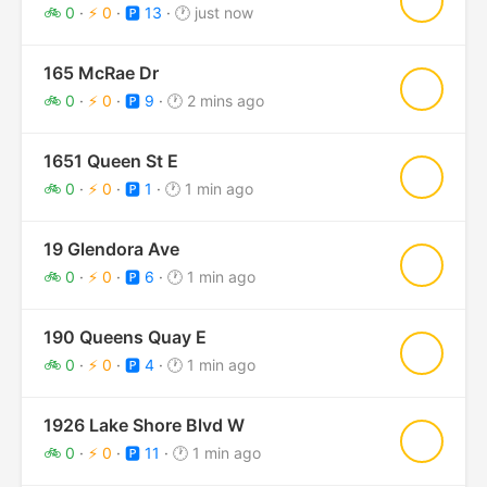
★
🚲 0
·
⚡ 0
·
🅿️ 13
·
🕐 just now
165 McRae Dr
★
🚲 0
·
⚡ 0
·
🅿️ 9
·
🕐 2 mins ago
1651 Queen St E
★
🚲 0
·
⚡ 0
·
🅿️ 1
·
🕐 1 min ago
19 Glendora Ave
★
🚲 0
·
⚡ 0
·
🅿️ 6
·
🕐 1 min ago
190 Queens Quay E
★
🚲 0
·
⚡ 0
·
🅿️ 4
·
🕐 1 min ago
1926 Lake Shore Blvd W
★
🚲 0
·
⚡ 0
·
🅿️ 11
·
🕐 1 min ago