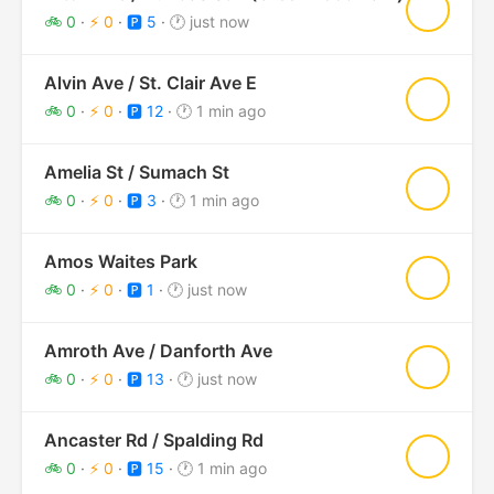
★
🚲 0
·
⚡ 0
·
🅿️ 5
·
🕐 just now
Alvin Ave / St. Clair Ave E
★
🚲 0
·
⚡ 0
·
🅿️ 12
·
🕐 1 min ago
Amelia St / Sumach St
★
🚲 0
·
⚡ 0
·
🅿️ 3
·
🕐 1 min ago
Amos Waites Park
★
🚲 0
·
⚡ 0
·
🅿️ 1
·
🕐 just now
Amroth Ave / Danforth Ave
★
🚲 0
·
⚡ 0
·
🅿️ 13
·
🕐 just now
Ancaster Rd / Spalding Rd
★
🚲 0
·
⚡ 0
·
🅿️ 15
·
🕐 1 min ago