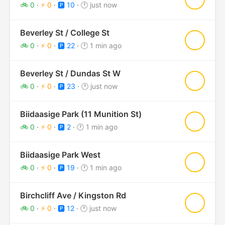
🚲 0
·
⚡ 0
·
🅿️ 10
·
🕐 just now
Beverley St / College St
★
🚲 0
·
⚡ 0
·
🅿️ 22
·
🕐 1 min ago
Beverley St / Dundas St W
★
🚲 0
·
⚡ 0
·
🅿️ 23
·
🕐 just now
Biidaasige Park (11 Munition St)
★
🚲 0
·
⚡ 0
·
🅿️ 2
·
🕐 1 min ago
Biidaasige Park West
★
🚲 0
·
⚡ 0
·
🅿️ 19
·
🕐 1 min ago
Birchcliff Ave / Kingston Rd
★
🚲 0
·
⚡ 0
·
🅿️ 12
·
🕐 just now