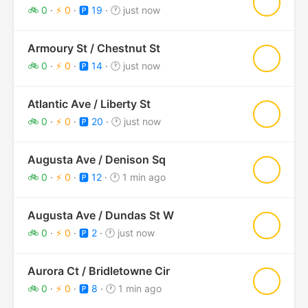
★
🚲 0
·
⚡ 0
·
🅿️ 19
·
🕐 just now
Armoury St / Chestnut St
★
🚲 0
·
⚡ 0
·
🅿️ 14
·
🕐 just now
Atlantic Ave / Liberty St
★
🚲 0
·
⚡ 0
·
🅿️ 20
·
🕐 just now
Augusta Ave / Denison Sq
★
🚲 0
·
⚡ 0
·
🅿️ 12
·
🕐 1 min ago
Augusta Ave / Dundas St W
★
🚲 0
·
⚡ 0
·
🅿️ 2
·
🕐 just now
Aurora Ct / Bridletowne Cir
★
🚲 0
·
⚡ 0
·
🅿️ 8
·
🕐 1 min ago