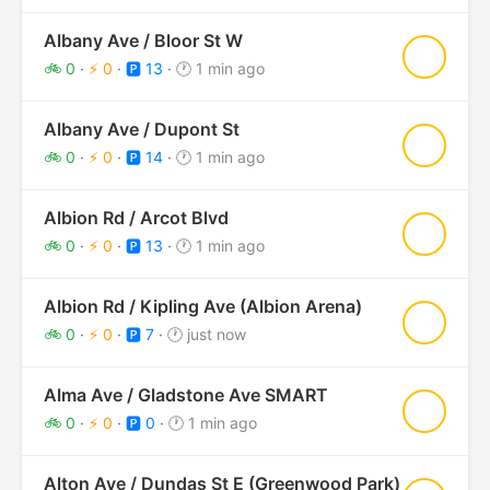
Albany Ave / Bloor St W
★
🚲 0
·
⚡ 0
·
🅿️ 13
·
🕐 1 min ago
Albany Ave / Dupont St
★
🚲 0
·
⚡ 0
·
🅿️ 14
·
🕐 1 min ago
Albion Rd / Arcot Blvd
★
🚲 0
·
⚡ 0
·
🅿️ 13
·
🕐 1 min ago
Albion Rd / Kipling Ave (Albion Arena)
★
🚲 0
·
⚡ 0
·
🅿️ 7
·
🕐 just now
Alma Ave / Gladstone Ave SMART
★
🚲 0
·
⚡ 0
·
🅿️ 0
·
🕐 1 min ago
Alton Ave / Dundas St E (Greenwood Park)