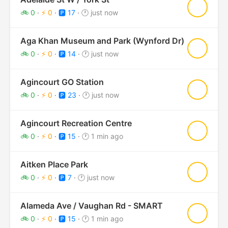
★
🚲 0
·
⚡ 0
·
🅿️ 17
·
🕐 just now
Aga Khan Museum and Park (Wynford Dr)
★
🚲 0
·
⚡ 0
·
🅿️ 14
·
🕐 just now
Agincourt GO Station
★
🚲 0
·
⚡ 0
·
🅿️ 23
·
🕐 just now
Agincourt Recreation Centre
★
🚲 0
·
⚡ 0
·
🅿️ 15
·
🕐 1 min ago
Aitken Place Park
★
🚲 0
·
⚡ 0
·
🅿️ 7
·
🕐 just now
Alameda Ave / Vaughan Rd - SMART
★
🚲 0
·
⚡ 0
·
🅿️ 15
·
🕐 1 min ago